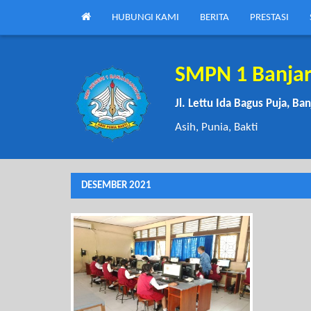
HUBUNGI KAMI
BERITA
PRESTASI
SMPN 1 Banja
Jl. Lettu Ida Bagus Puja, Ba
Asih, Punia, Bakti
DESEMBER 2021