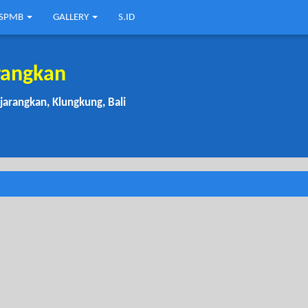
SPMB
GALLERY
S.ID
rangkan
njarangkan, Klungkung, Bali