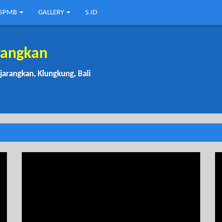
SPMB
GALLERY
S.ID
rangkan
njarangkan, Klungkung, Bali